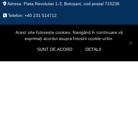
Adresa: Piata Revolutiei 1-3, Botoșani, cod poștal 710236
Telefon: +40 231 514712
Fax: +40 231 514715
Acest site foloseşte cookies. Navigând în continuare vă
exprimaţi acordul asupra folosirii cookie-urilor.
Email: consiliu@cjbotosani.ro
SUNT DE ACORD
DETALII
Facebook
Twitter
PROGRAM DE AUDIENȚE
Președinte Valeriu IFTIME
vineri: orele 9.00 – 12.00, tel. +40 231 511230
Vicepreşedinte Dorin Birta
joi: orele 9.00 – 12.00, tel. +40 231 511853
Vicepreședinte Constantin Bursuc
marți: orele 9.00 – 12.00, tel. +40 231 511280