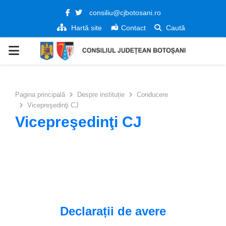
Facebook
Twitter
consiliu@cjbotosani.ro
Hartă site
Contact
Caută
PRIMARY
MENU
Pagina principală
Despre instituție
Conducere
Vicepreşedinţi CJ
Vicepreşedinţi CJ
Declarații de avere