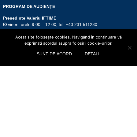
PROGRAM DE AUDIENȚE
Președinte Valeriu IFTIME
vineri: orele 9.00 – 12.00, tel. +40 231 511230
Vicepreşedinte Dorin Birta
Acest site foloseşte cookies. Navigând în continuare vă
joi: orele 9.00 – 12.00, tel. +40 231 511853
exprimaţi acordul asupra folosirii cookie-urilor.
SUNT DE ACORD
DETALII
Vicepreședinte Constantin Bursuc
marți: orele 9.00 – 12.00, tel. +40 231 511280
Secretar general al județului Botoșani
Marcel-Stelică Bejenariu
miercuri orele 11.00 – 14.00, tel. +40 231 531635
Curs valutar: 06 Aug 2026
EUR
: 5,2513 RON
+0,0024 ▲
USD
: 4,5507 RON
+0,0027 ▲