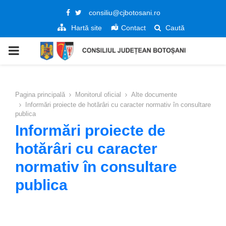
Facebook
Twitter
consiliu@cjbotosani.ro
Hartă site
Contact
Caută
PRIMARY
MENU
Pagina principală
Monitorul oficial
Alte documente
Informări proiecte de hotărâri cu caracter normativ în consultare
publica
Informări proiecte de
hotărâri cu caracter
normativ în consultare
publica