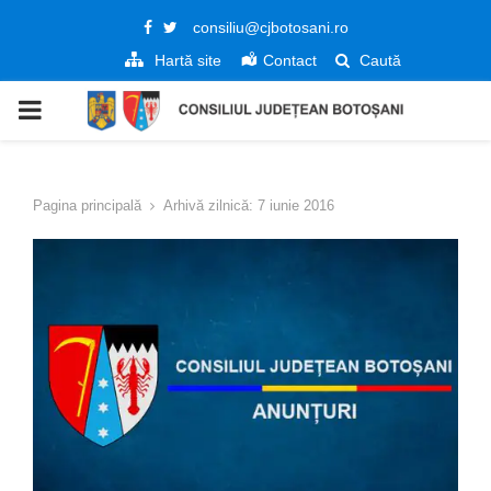
Facebook
Twitter
consiliu@cjbotosani.ro
Hartă site
Contact
Caută
PRIMARY
MENU
Pagina principală
Arhivă zilnică: 7 iunie 2016