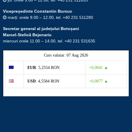
Vicepreședinte Constantin Bursuc
marți: orele 9.00 – 12.00, tel. +40 231 511280
Secretar general al județului Botoșani
Marcel-Stelică Bejenariu
miercuri orele 11.00 – 14.00, tel. +40 231 531635
Curs valutar: 07 Aug 2026
EUR
: 5,2554 RON
+0,0041 ▲
USD
: 4,5584 RON
+0,0077 ▲