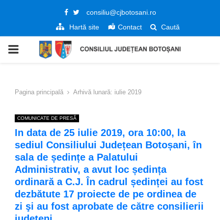
Facebook
Twitter
consiliu@cjbotosani.ro
Hartă site
Contact
Caută
PRIMARY
MENU
Pagina principală
Arhivă lunară: iulie 2019
COMUNICATE DE PRESĂ
In data de 25 iulie 2019, ora 10:00, la
sediul Consiliului Județean Botoșani, în
sala de ședințe a Palatului
Administrativ, a avut loc ședința
ordinară a C.J. În cadrul ședinței au fost
dezbătute 17 proiecte de pe ordinea de
zi şi au fost aprobate de către consilierii
județeni