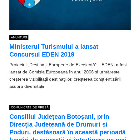
ANUNȚURI
Ministerul Turismului a lansat
Concursul EDEN 2019
Proiectul „Destinaţii Europene de Excelenţă” – EDEN, a fost
lansat de Comisia Europeană în anul 2006 și urmărește
creşterea vizibilităţii destinaţiilor, creşterea conştientizării
asupra diversităţii
COMUNICATE DE PRESĂ
Consiliul Județean Botoșani, prin
Direcția Județeană de Drumuri și
Poduri, desfășoară în această perioadă
lucrări de reparații și întreținere pe mai