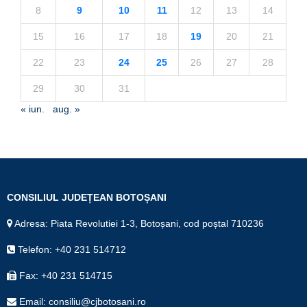
8
9
10
11
12
13
14
15
16
17
18
19
20
21
22
23
24
25
26
27
28
29
30
31
« iun.
aug. »
CONSILIUL JUDEȚEAN BOTOȘANI
Adresa: Piata Revolutiei 1-3, Botoșani, cod poștal 710236
Telefon: +40 231 514712
Fax: +40 231 514715
Email: consiliu@cjbotosani.ro