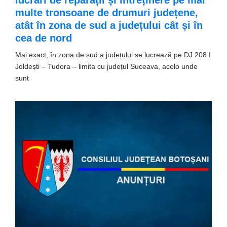
multe tronsoane de drumuri județene,
atât în zona de sud a județului cât și în
cea de nord
Mai exact, în zona de sud a județului se lucrează pe DJ 208 I
Joldești – Tudora – limita cu județul Suceava, acolo unde
sunt