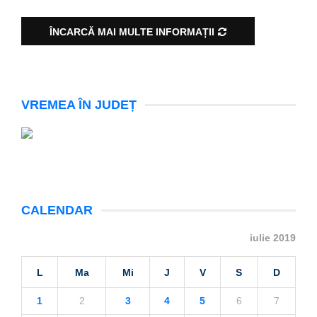
ÎNCARCĂ MAI MULTE INFORMAȚII
VREMEA ÎN JUDEȚ
CALENDAR
iulie 2019
L
Ma
Mi
J
V
S
D
1
2
3
4
5
6
7