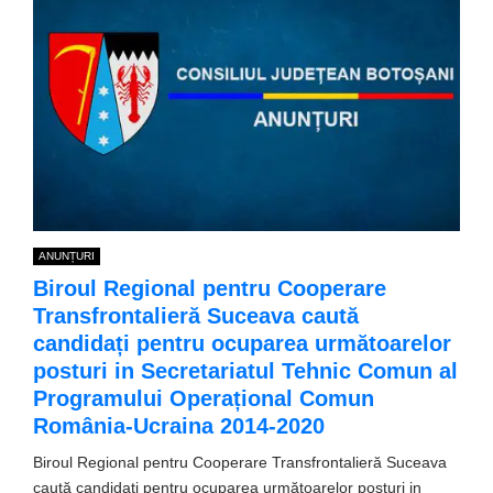
ANUNȚURI
Biroul Regional pentru Cooperare
Transfrontalieră Suceava caută
candidați pentru ocuparea următoarelor
posturi in Secretariatul Tehnic Comun al
Programului Operațional Comun
România-Ucraina 2014-2020
Biroul Regional pentru Cooperare Transfrontalieră Suceava
caută candidați pentru ocuparea următoarelor posturi in