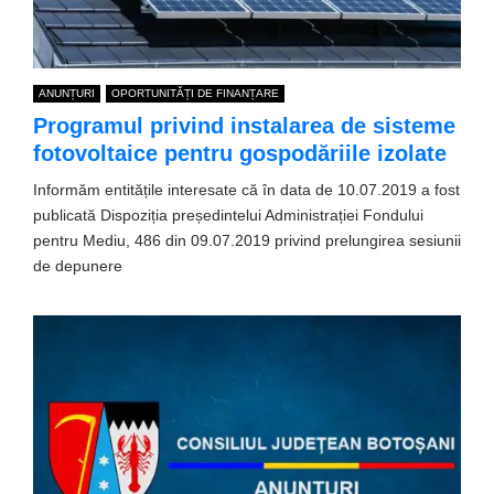
ANUNȚURI
OPORTUNITĂȚI DE FINANȚARE
Programul privind instalarea de sisteme
fotovoltaice pentru gospodăriile izolate
Informăm entitățile interesate că în data de 10.07.2019 a fost
publicată Dispoziția președintelui Administrației Fondului
pentru Mediu, 486 din 09.07.2019 privind prelungirea sesiunii
de depunere