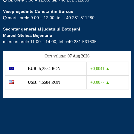
Vicepreședinte Constantin Bursuc
marți: orele 9.00 – 12.00, tel. +40 231 511280
Secretar general al județului Botoșani
Marcel-Stelică Bejenariu
miercuri orele 11.00 – 14.00, tel. +40 231 531635
Curs valutar: 07 Aug 2026
EUR
: 5,2554 RON
+0,0041 ▲
USD
: 4,5584 RON
+0,0077 ▲