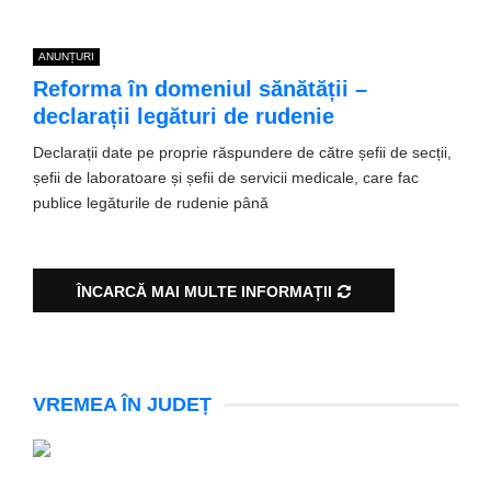
ANUNȚURI
Reforma în domeniul sănătății –
declarații legături de rudenie
Declarații date pe proprie răspundere de către șefii de secții,
șefii de laboratoare și șefii de servicii medicale, care fac
publice legăturile de rudenie până
ÎNCARCĂ MAI MULTE INFORMAȚII
VREMEA ÎN JUDEȚ