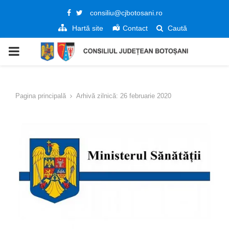
Facebook
Twitter
consiliu@cjbotosani.ro
Hartă site
Contact
Caută
PRIMARY
MENU
Pagina principală
Arhivă zilnică: 26 februarie 2020