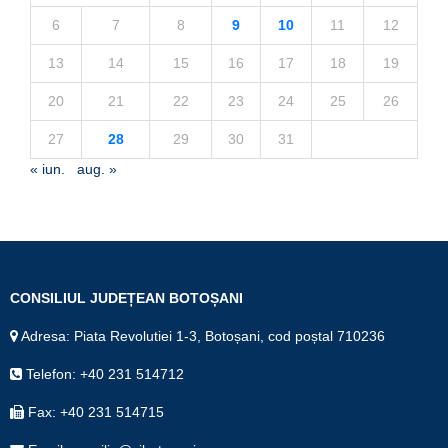
6
7
8
9
10
11
12
13
14
15
16
17
18
19
20
21
22
23
24
25
26
27
28
29
30
31
« iun.
aug. »
CONSILIUL JUDEȚEAN BOTOȘANI
Adresa: Piata Revolutiei 1-3, Botoșani, cod poștal 710236
Telefon: +40 231 514712
Fax: +40 231 514715