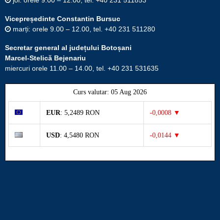
Vicepreședinte Constantin Bursuc
marți: orele 9.00 – 12.00, tel. +40 231 511280
Secretar general al județului Botoșani
Marcel-Stelică Bejenariu
miercuri orele 11.00 – 14.00, tel. +40 231 531635
Curs valutar: 05 Aug 2026
EUR
: 5,2489 RON
-0,0008 ▼
USD
: 4,5480 RON
-0,0144 ▼