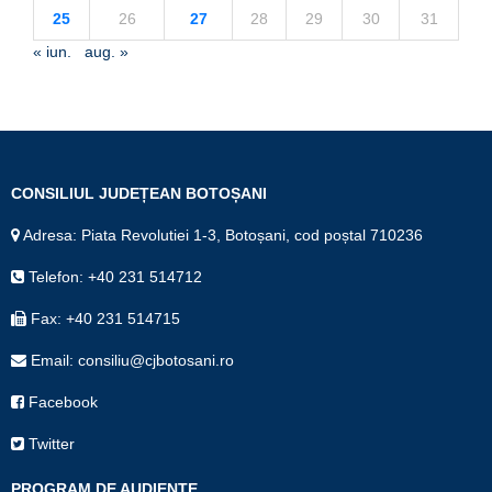
25
26
27
28
29
30
31
« iun.
aug. »
CONSILIUL JUDEȚEAN BOTOȘANI
Adresa: Piata Revolutiei 1-3, Botoșani, cod poștal 710236
Telefon: +40 231 514712
Fax: +40 231 514715
Email: consiliu@cjbotosani.ro
Facebook
Twitter
PROGRAM DE AUDIENȚE