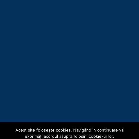
Acest site foloseşte cookies. Navigând în continuare vă
Copyright © Consiliul Județean Botoșani 2019
exprimaţi acordul asupra folosirii cookie-urilor.