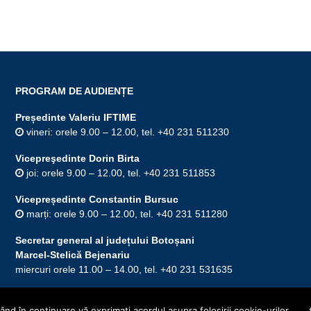
PROGRAM DE AUDIENȚE
Președinte Valeriu IFTIME
vineri: orele 9.00 – 12.00, tel. +40 231 511230
Vicepreşedinte Dorin Birta
joi: orele 9.00 – 12.00, tel. +40 231 511853
Vicepreședinte Constantin Bursuc
marți: orele 9.00 – 12.00, tel. +40 231 511280
Secretar general al județului Botoșani
Marcel-Stelică Bejenariu
miercuri orele 11.00 – 14.00, tel. +40 231 531635
nd în continuare vă exprimaţi acordul asupra folosirii cookie-urilor.