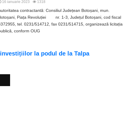
16 ianuarie 2023
1318
Autoritatea contractantă: Consiliul Județean Botoșani, mun.
Botoșani, Piața Revoluției nr. 1-3, Județul Botoșani, cod fiscal
3372955, tel. 0231/514712, fax 0231/514715, organizează licitația
publică, conform OUG
investițiilor la podul de la Talpa