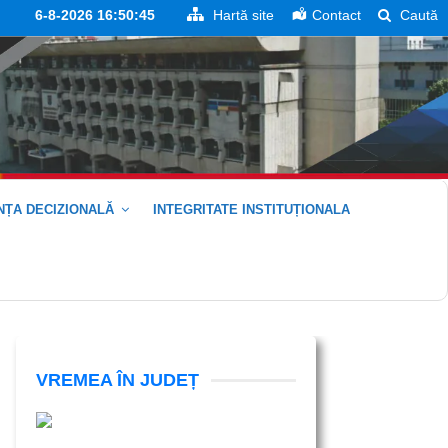
6-8-2026 16:50:45
Hartă site
Contact
Caută
ȚA DECIZIONALĂ
INTEGRITATE INSTITUȚIONALA
VREMEA ÎN JUDEȚ