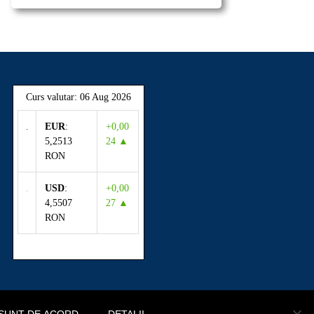
Curs valutar: 06 Aug 2026
EUR
:
+0,00
5,2513
24 ▲
RON
USD
:
+0,00
4,5507
27 ▲
RON