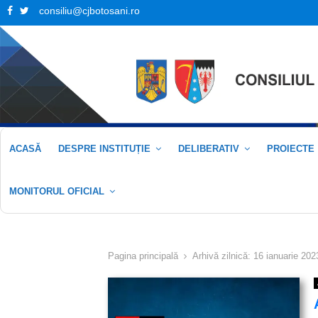
Facebook
Twitter
consiliu@cjbotosani.ro
ACASĂ
DESPRE INSTITUȚIE
DELIBERATIV
PROIECTE
MONITORUL OFICIAL
Pagina principală
Arhivă zilnică: 16 ianuarie 202