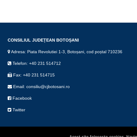
CONSILIUL JUDEȚEAN BOTOȘANI
Adresa: Piata Revolutiei 1-3, Botoșani, cod poștal 710236
Telefon: +40 231 514712
Fax: +40 231 514715
Email: consiliu@cjbotosani.ro
Facebook
Twitter
Acest site foloseşte cookies. Navigâ