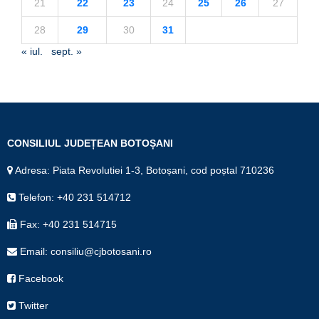
21
22
23
24
25
26
27
28
29
30
31
« iul.
sept. »
CONSILIUL JUDEȚEAN BOTOȘANI
Adresa: Piata Revolutiei 1-3, Botoșani, cod poștal 710236
Telefon: +40 231 514712
Fax: +40 231 514715
Email: consiliu@cjbotosani.ro
Facebook
Twitter