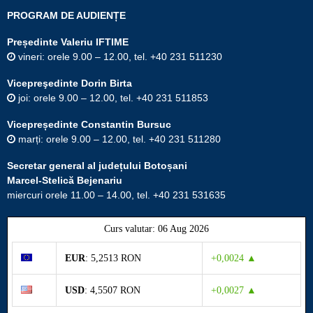
PROGRAM DE AUDIENȚE
Președinte Valeriu IFTIME
vineri: orele 9.00 – 12.00, tel. +40 231 511230
Vicepreşedinte Dorin Birta
joi: orele 9.00 – 12.00, tel. +40 231 511853
Vicepreședinte Constantin Bursuc
marți: orele 9.00 – 12.00, tel. +40 231 511280
Secretar general al județului Botoșani
Marcel-Stelică Bejenariu
miercuri orele 11.00 – 14.00, tel. +40 231 531635
Curs valutar: 06 Aug 2026
EUR
: 5,2513 RON
+0,0024 ▲
USD
: 4,5507 RON
+0,0027 ▲