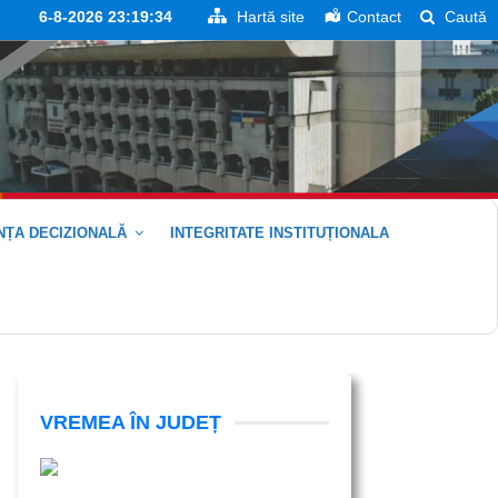
6-8-2026 23:19:34
Hartă site
Contact
Caută
ȚA DECIZIONALĂ
INTEGRITATE INSTITUȚIONALA
VREMEA ÎN JUDEȚ