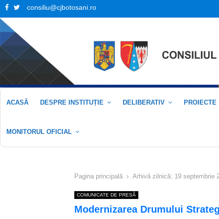
Facebook
Twitter
consiliu@cjbotosani.ro
ACASĂ
DESPRE INSTITUȚIE
DELIBERATIV
PROIECTE
MONITORUL OFICIAL
Pagina principală
Arhivă zilnică: 19 septembrie 
COMUNICATE DE PRESĂ
Modernizarea Drumului Strategi