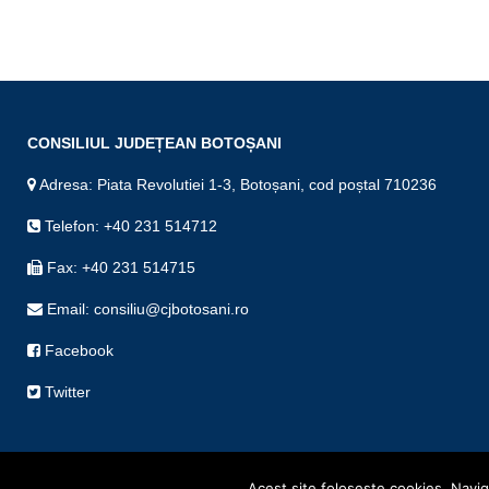
CONSILIUL JUDEȚEAN BOTOȘANI
Adresa: Piata Revolutiei 1-3, Botoșani, cod poștal 710236
Telefon: +40 231 514712
Fax: +40 231 514715
Email: consiliu@cjbotosani.ro
Facebook
Twitter
Acest site foloseşte cookies. Navigâ