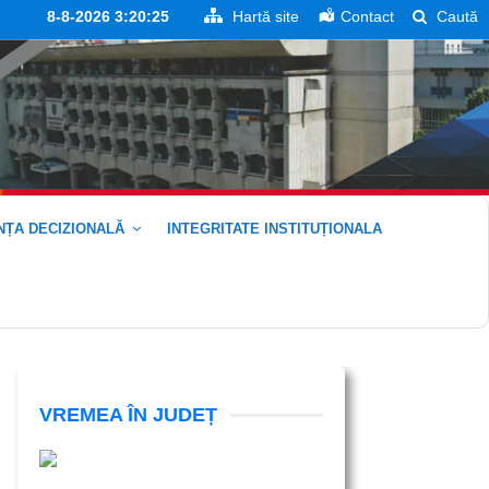
8-8-2026 3:20:25
Hartă site
Contact
Caută
ȚA DECIZIONALĂ
INTEGRITATE INSTITUȚIONALA
VREMEA ÎN JUDEȚ