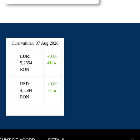
Curs valutar: 07 Aug 2026
EUR
:
+0,00
5,2554
41 ▲
RON
USD
:
+0,00
4,5584
77 ▲
RON