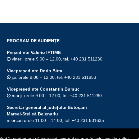
PROGRAM DE AUDIENȚE
Președinte Valeriu IFTIME
vineri: orele 9.00 – 12.00, tel. +40 231 511230
Vicepreşedinte Dorin Birta
joi: orele 9.00 – 12.00, tel. +40 231 511853
Vicepreședinte Constantin Bursuc
marți: orele 9.00 – 12.00, tel. +40 231 511280
Secretar general al județului Botoșani
Marcel-Stelică Bejenariu
miercuri orele 11.00 – 14.00, tel. +40 231 531635
nd în continuare vă exprimaţi acordul asupra folosirii cookie-urilor.