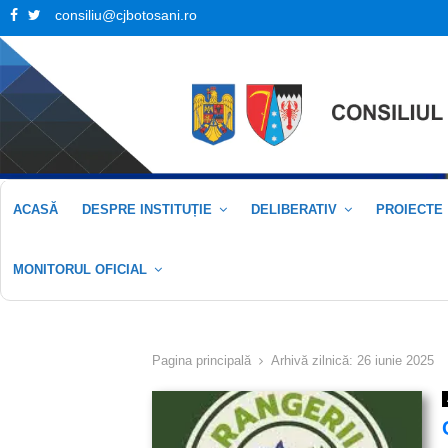
Facebook
Twitter
consiliu@cjbotosani.ro
ACASĂ
DESPRE INSTITUȚIE
DELIBERATIV
PROIECTE
MONITORUL OFICIAL
Pagina principală
Arhivă zilnică: 26 iunie 2025