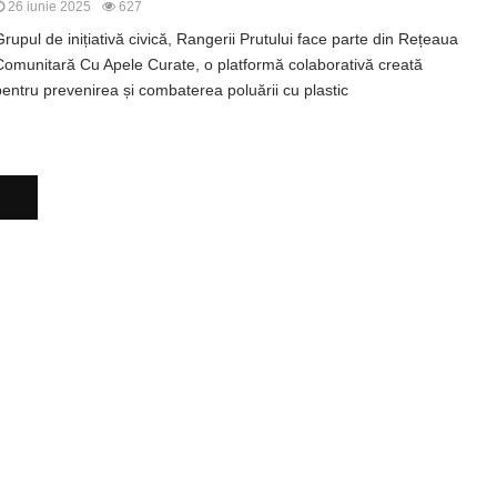
26 iunie 2025
627
Grupul de inițiativă civică, Rangerii Prutului face parte din Rețeaua
Comunitară Cu Apele Curate, o platformă colaborativă creată
pentru prevenirea și combaterea poluării cu plastic