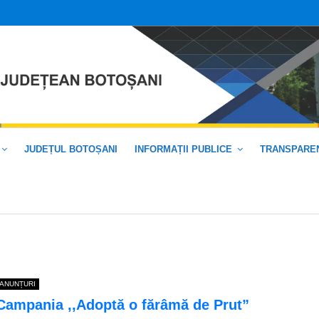
JUDEȚUL BOTOȘANI
INFORMAȚII PUBLICE
TRANSPAREN
ANUNȚURI
Campania ,,Adoptă o fărâmă de Prut”