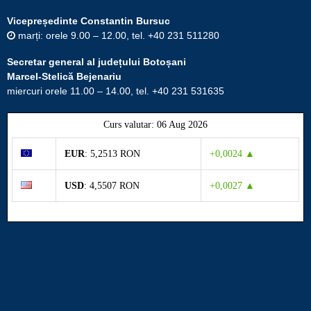
Vicepreședinte Constantin Bursuc
marți: orele 9.00 – 12.00, tel. +40 231 511280
Secretar general al județului Botoșani
Marcel-Stelică Bejenariu
miercuri orele 11.00 – 14.00, tel. +40 231 531635
Curs valutar: 06 Aug 2026
EUR
: 5,2513 RON
+0,0024 ▲
USD
: 4,5507 RON
+0,0027 ▲