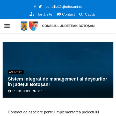
Facebook
Twitter
consiliu@cjbotosani.ro
Hartă site
Contact
Caută
PRIMARY
MENU
ANUNȚURI
Sistem integrat de management al deşeurilor
în judeţul Botoşani
27 iulie 2009
587
Contract de asociere pentru implementarea proiectului