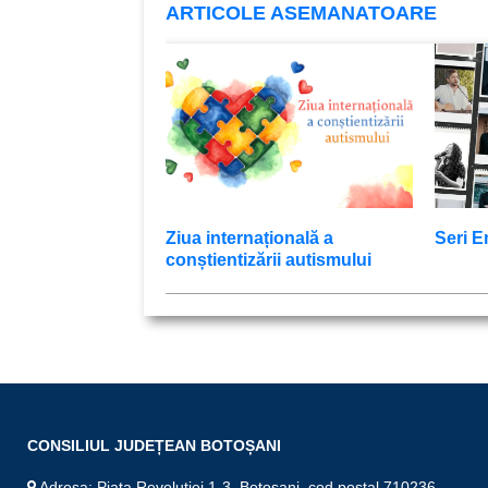
ARTICOLE ASEMANATOARE
Ziua internațională a
Seri 
conștientizării autismului
CONSILIUL JUDEȚEAN BOTOȘANI
Adresa: Piata Revolutiei 1-3, Botoșani, cod poștal 710236