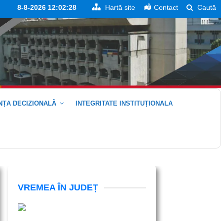
8-8-2026 12:02:28
Hartă site
Contact
Caută
ȚA DECIZIONALĂ
INTEGRITATE INSTITUȚIONALA
VREMEA ÎN JUDEȚ