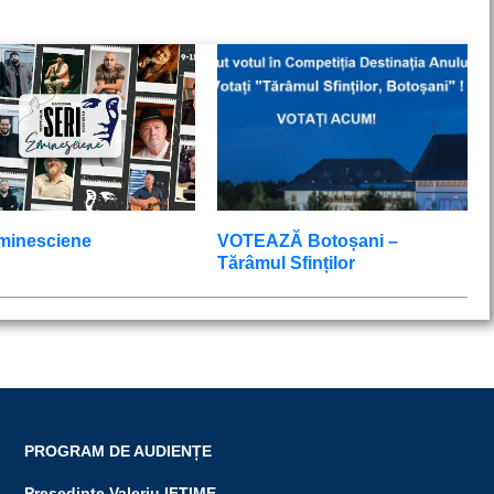
Eminesciene
VOTEAZĂ Botoșani –
Tărâmul Sfinților
PROGRAM DE AUDIENȚE
Președinte Valeriu IFTIME