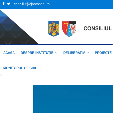
Facebook
Twitter
consiliu@cjbotosani.ro
ACASĂ
DESPRE INSTITUȚIE
DELIBERATIV
PROIECTE
MONITORUL OFICIAL