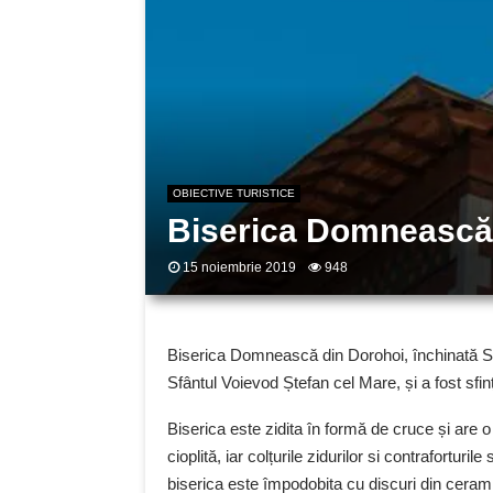
OBIECTIVE TURISTICE
Biserica Domnească
15 noiembrie 2019
948
Biserica Domnească din Dorohoi, închinată Sfân
Sfântul Voievod Ștefan cel Mare, și a fost sfin
Biserica este zidita în formă de cruce și are o 
cioplită, iar colțurile zidurilor si contraforturil
biserica este împodobita cu discuri din cerami