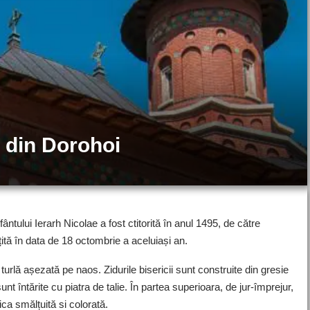
 din Dorohoi
tului Ierarh Nicolae a fost ctitorită în anul 1495, de către
țită în data de 18 octombrie a aceluiași an.
turlă așezată pe naos. Zidurile bisericii sunt construite din gresie
e sunt întărite cu piatra de talie. În partea superioara, de jur-împrejur,
ca smălțuită si colorată.