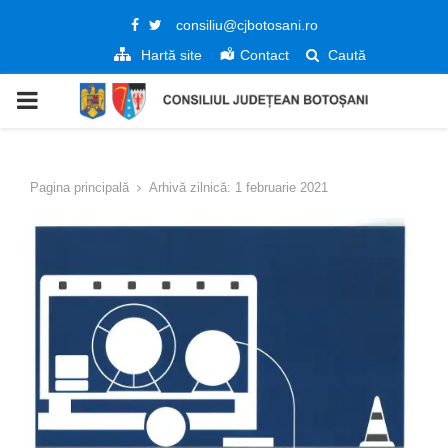
Facebook
Twitter
consiliu@cjbotosani.ro
Hartă site
Contact
Caută
PRIMARY
MENU
Pagina principală
Arhivă zilnică: 1 februarie 2021