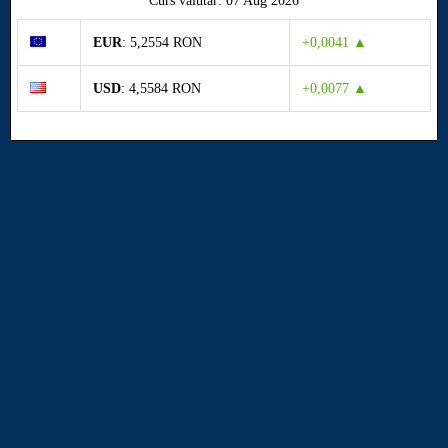
Curs valutar: 07 Aug 2026
EUR
: 5,2554 RON
+0,0041 ▲
USD
: 4,5584 RON
+0,0077 ▲