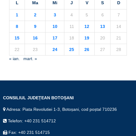
L
Ma
Mi
J
V
S
D
1
2
3
4
5
6
7
8
9
10
11
12
13
14
15
16
17
18
19
20
21
22
23
24
25
26
27
28
« ian.
mart. »
CONSILIUL JUDEȚEAN BOTOȘANI
Adresa: Piata Revolutiei 1-3, Botoșani, cod poștal 710236
Telefon: +40 231 514712
Fax: +40 231 514715